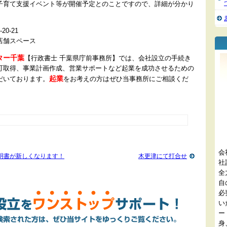
子育て支援イベント等が開催予定とのことですので、詳細が分かり
0-21
店舗スペース
ター千葉
【行政書士 千葉県庁前事務所】では、会社設立の手続き
可取得、事業計画作成、営業サポートなど起業を成功させるための
起業
だいております。
をお考えの方はぜひ当事務所にご相談くだ
会
明書が新しくなります！
木更津にて打合せ
社
全
自
必
い
ー
身