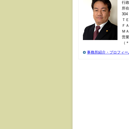
行
所在
304
ＴＥＬ
ＦＡＸ
Ｍ
営業
（
事務所紹介・プロフィー