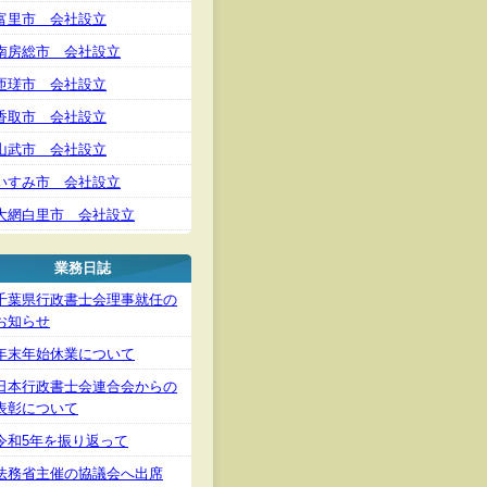
富里市 会社設立
南房総市 会社設立
匝瑳市 会社設立
香取市 会社設立
山武市 会社設立
いすみ市 会社設立
大網白里市 会社設立
業務日誌
千葉県行政書士会理事就任の
お知らせ
年末年始休業について
日本行政書士会連合会からの
表彰について
令和5年を振り返って
法務省主催の協議会へ出席