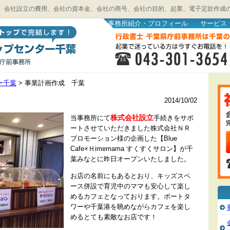
、会社設立の費用、会社の資本金、会社の商号、会社の目的、起業、電子定款作成
事務所紹介・プロフィール
サービス
ー千葉
>
事業計画作成 千葉
2014/10/02
株式会社設立
当事務所にて
手続きをサポ
ートさせていただきました株式会社ＮＲ
プロモーション様の企画した【Blue
Cafe×Ｈimemama すくすくサロン】が千
葉みなとに昨日オープンいたしました。
お店の名前にもあるとおり、キッズスペ
ース併設で育児中のママも安心して楽し
めるカフェとなっております。ポートタ
ワーや千葉港を眺めながらカフェを楽し
めるとても素敵なお店です！