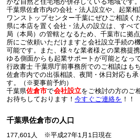
かな自然と住宅地が併存している地域です
千葉県佐倉市内の会社・法人設立や、起業相
ワンストップセンター千葉にぜひご相談く
県に本店を置く会社・法人の設立は、すべて
局（本局）の管轄となるため、千葉市に拠点
所にご依頼いただけますと会社設立手続の
可能です。また、様々な業者様との業務提
ゆる側面からも起業サポートが可能となっ
行政書士 千葉県庁前事務所でのご相談はも
佐倉市内での出張相談、夜間・休日対応も承
す。（※要事前予約）
佐倉市
会社設立
千葉県
で
をご検討の方のご
お待ちしております！
今すぐご連絡を
！！
千葉県佐倉市の人口
177,601人 ※平成27年1月1日現在