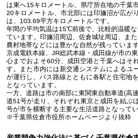
は東へ15キロメートル、県庁所在地の千葉
20キロメートル、市北部には印旛沼が広が
は、103.69平方キロメートルです。
年間の平均気温は15℃前後で、比較的温暖
ています。印旛沼周辺、佐倉城址周辺、また
農村地帯などには豊かな自然が残っていま
京成電鉄本線、JR総武本線・成田線が市の
心までおよそ60分、成田空港と千葉へはそれ
す。また市内には新交通システムによるユ
が運行し、バス路線とともに各駅と住宅地
となっています。
一方、道路は市の南部に東関東自動車道(高速
道51号が走り、それぞれ東京と成田を結ぶほ
号が市を横断する主要な生活道路となって
※千葉県佐倉市役所ホームページより抜粋
産業競争力強化法に基づく千葉県佐倉