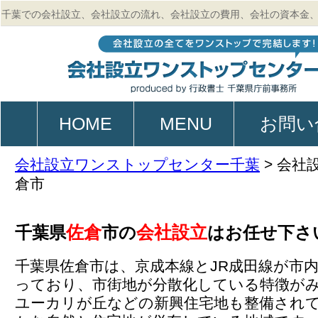
千葉での会社設立、会社設立の流れ、会社設立の費用、会社の資本金
的、起業、電子定款作成のご相談は行政書士 千葉県庁前事務所
HOME
MENU
お問い
会社設立ワンストップセンター千葉
>
会社
倉市
佐倉
会社設立
千葉県
市の
はお任せ下さ
千葉県佐倉市は、京成本線とJR成田線が市
っており、市街地が分散化している特徴が
ユーカリが丘などの新興住宅地も整備され