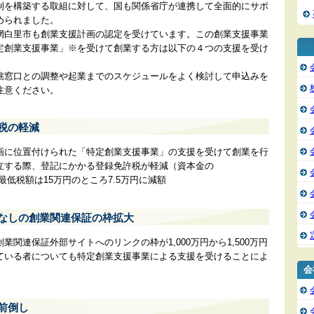
制を構築する取組に対して、国も関係省庁が連携して全面的にサポ
められました。
網白里市も創業支援計画の認定を受けています。この創業支援事業
定創業支援事業」※を受けて創業する方は以下の４つの支援を受け
轄窓口との調整や起業までのスケジュールをよく検討して申込みを
注意ください。
許税の軽減
画に位置付けられた「特定創業支援事業」の支援を受けて創業を行
立する際、登記にかかる登録免許税が軽減（資本金の
※最低税額は15万円のところ7.5万円に減額
人なしの創業関連保証の枠拡大
関連保証外部サイトへのリンクの枠が1,000万円から1,500万円
ている者についても特定創業支援事業による支援を受けることによ
会
前倒し