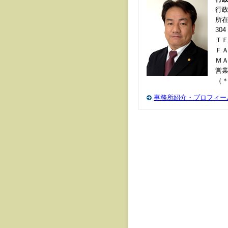
行
所在
304
ＴＥＬ
ＦＡＸ
Ｍ
営業
（
事務所紹介・プロフィー