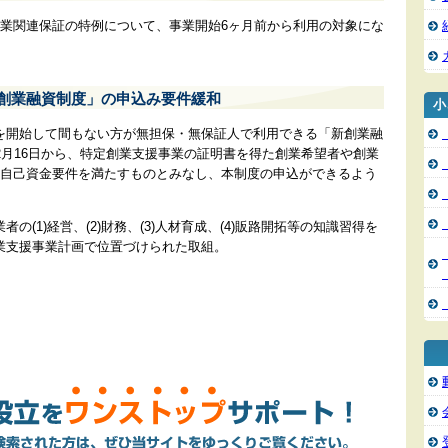
創業関連保証の特例について、事業開始6ヶ月前から利用の対象にな
新創業融資制度」の申込み要件緩和
小
を開始して間もない方が無担保・無保証人で利用できる「新創業融
2月16日から、特定創業支援事業の証明書を得た創業希望者や創業
は自己資金要件を満たすものとみなし、本制度の申込ができるよう
の(1)経営、(2)財務、(3)人材育成、(4)販路開拓等の知識習得を
業支援事業計画で位置づけられた取組。