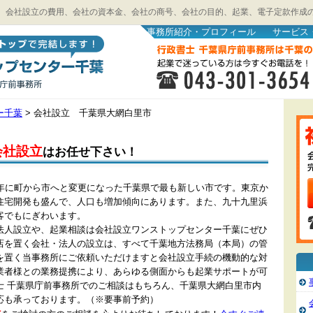
、会社設立の費用、会社の資本金、会社の商号、会社の目的、起業、電子定款作成
事務所紹介・プロフィール
サービス
ー千葉
>
会社設立 千葉県大網白里市
会社設立
はお任せ下さい！
3年に町から市へと変更になった千葉県で最も新しい市です。東京か
住宅開発も盛んで、人口も増加傾向にあります。また、九十九里浜
客でもにぎわいます。
法人設立や、起業相談は会社設立ワンストップセンター千葉にぜひ
店を置く会社・法人の設立は、すべて千葉地方法務局（本局）の管
を置く当事務所にご依頼いただけますと会社設立手続の機動的な対
業者様との業務提携により、あらゆる側面からも起業サポートが可
士 千葉県庁前事務所でのご相談はもちろん、千葉県大網白里市内
応も承っております。（※要事前予約）