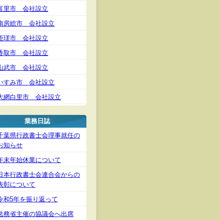
富里市 会社設立
南房総市 会社設立
匝瑳市 会社設立
香取市 会社設立
山武市 会社設立
いすみ市 会社設立
大網白里市 会社設立
業務日誌
千葉県行政書士会理事就任の
お知らせ
年末年始休業について
日本行政書士会連合会からの
表彰について
令和5年を振り返って
法務省主催の協議会へ出席