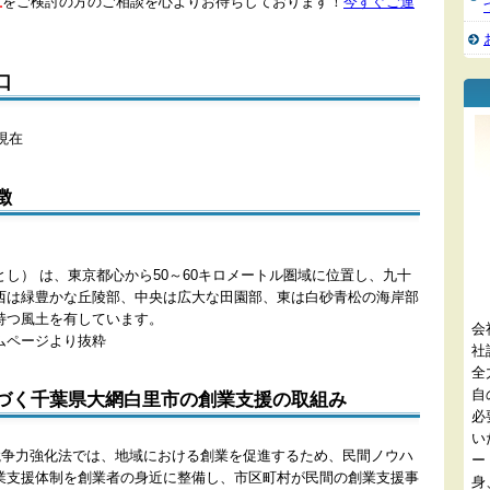
立
をご検討の方のご相談を心よりお待ちしております！
今すぐご連
口
日現在
徴
し） は、東京都心から50～60キロメートル圏域に位置し、九十
西は緑豊かな丘陵部、中央は広大な田園部、東は白砂青松の海岸部
持つ風土を有しています。
会
ムページより抜粋
社
全
自
づく千葉県大網白里市の創業支援の取組み
必
い
業競争力強化法では、地域における創業を促進するため、民間ノウハ
ー
業支援体制を創業者の身近に整備し、市区町村が民間の創業支援事
身