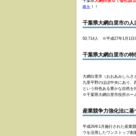
大網白里市
会社設
千葉県
で
絡を
！！
千葉県大網白里市の人
50,714人 ※平成27年1月1
千葉県大網白里市の特
大網白里市（おおあみしらさと
九里平野のほぼ中央にあり、
という特色ある豊かな自然を
※千葉県大網白里市役所ホー
産業競争力強化法に基
平成26年1月施行された産
ウを活用したワンストップ創