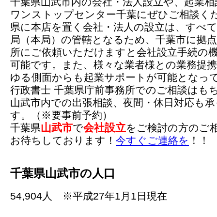
千葉県山武市内の会社・法人設立や、起業相
ワンストップセンター千葉にぜひご相談く
県に本店を置く会社・法人の設立は、すべて
局（本局）の管轄となるため、千葉市に拠点
所にご依頼いただけますと会社設立手続の
可能です。また、様々な業者様との業務提
ゆる側面からも起業サポートが可能となっ
行政書士 千葉県庁前事務所でのご相談はも
山武市内での出張相談、夜間・休日対応も承
す。（※要事前予約）
山武市
会社設立
千葉県
で
をご検討の方のご
お待ちしております！
今すぐご連絡を
！！
千葉県山武市の人口
54,904人 ※平成27年1月1日現在