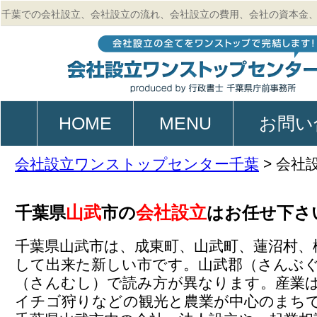
千葉での会社設立、会社設立の流れ、会社設立の費用、会社の資本金
的、起業、電子定款作成のご相談は行政書士 千葉県庁前事務所
HOME
MENU
お問い
会社設立ワンストップセンター千葉
>
会社
山武
会社設立
千葉県
市の
はお任せ下さ
千葉県山武市は、成東町、山武町、蓮沼村、
して出来た新しい市です。山武郡（さんぶ
（さんむし）で読み方が異なります。産業
イチゴ狩りなどの観光と農業が中心のまち