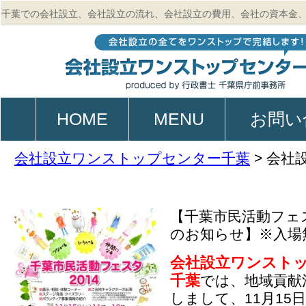
千葉での会社設立、会社設立の流れ、会社設立の費用、会社の資本金
的、起業、電子定款作成のご相談は行政書士 千葉県庁前事務所
HOME
MENU
お問い
会社設立ワンストップセンター千葉
>
会社
【千葉市民活動フェス
のお知らせ】※入場
会社設立ワンスト
千葉
では、地域貢献
しまして、11月15