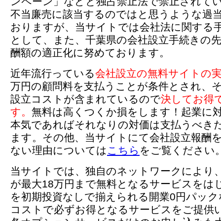
ンペーン」などと独占禁止法で禁止されて
不当廉売に該当するのではと思うような過
おりますが、当サイトでは会社法に関する
として、また、千葉県の会社設立手続きの
酬額の適正化に努めております。
近年流行っている
会社設立の無料サイトの
万円の顧問料を支払うことが条件とされ、
設立コストが含まれているので
決してお得
す。
無料は高くつくか損をします！起業に
本気であればそれなりの対価は支払うべき
ます。その他、当サイトにて会社設立報酬
ない理由については
こちら
をご覧ください
当サイトでは、独自のネットワークにより
が最大18万円まで無料となるサービスをは
を初期投資なしで揃えられる開業0円パック
コストで必ずお得となるサービスをご提供