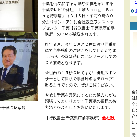
千葉を元気にする活動や団体を紹介する
千葉テレビの番組「土曜Ｂａｎｇ Ｂａ
ｎｇ特別篇」（３月５日・午前９時３０
分よりオンエア）に会社設立ワンストッ
プセンター千葉【行政書士 千葉県庁前事
務所】のＣＭが放送されます。
昨年９月、今年１月と２度に渡り同番組
にて当事務所のご紹介をしていただきま
したが、今回は番組スポンサーとしての
ＣＭ放送となります。
番組内の１５秒ＣＭですが、番組スポン
サーとして冒頭で事務所名もテロップに
出るようですので、ぜひご覧ください。
会
今後も千葉を元気にするため微力ながら
社
頑張ってまいります！千葉県の皆様のお
全
力添えをよろしくお願いいたします。
ー千葉ＣＭ放送
自
必
会社設
【行政書士 千葉県庁前事務所】
い
ー
身