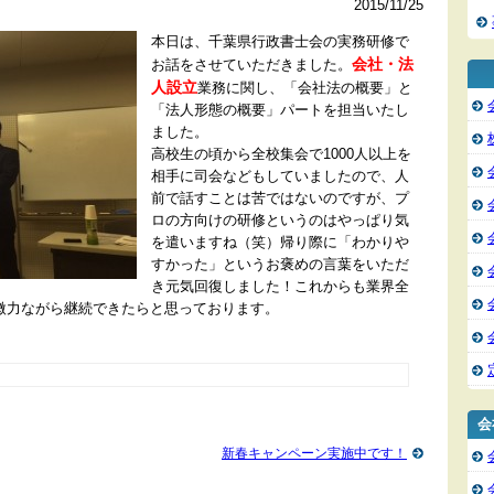
2015/11/25
本日は、千葉県行政書士会の実務研修で
会社・法
お話をさせていただきました。
人設立
業務に関し、「会社法の概要」と
「法人形態の概要」パートを担当いたし
ました。
高校生の頃から全校集会で1000人以上を
相手に司会などもしていましたので、人
前で話すことは苦ではないのですが、プ
ロの方向けの研修というのはやっぱり気
を遣いますね（笑）帰り際に「わかりや
すかった」というお褒めの言葉をいただ
き元気回復しました！これからも業界全
微力ながら継続できたらと思っております。
会
新春キャンペーン実施中です！