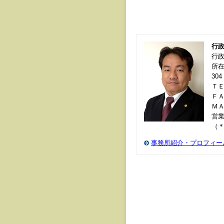
行
行
所在
304
ＴＥＬ
ＦＡＸ
Ｍ
営業
（
事務所紹介・プロフィー