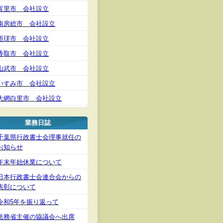
富里市 会社設立
南房総市 会社設立
匝瑳市 会社設立
香取市 会社設立
山武市 会社設立
いすみ市 会社設立
大網白里市 会社設立
業務日誌
千葉県行政書士会理事就任の
お知らせ
年末年始休業について
日本行政書士会連合会からの
表彰について
令和5年を振り返って
法務省主催の協議会へ出席