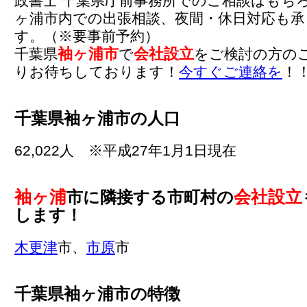
政書士 千葉県庁前事務所でのご相談はもち
ヶ浦市内での出張相談、夜間・休日対応も
す。（※要事前予約）
袖ヶ浦市
会社設立
千葉県
で
をご検討の方の
りお待ちしております！
今すぐご連絡を
！
千葉県袖ヶ浦市の人口
62,022人 ※平成27年1月1日現在
袖ヶ浦
会社設立
市に隣接する市町村の
します！
木更津
市、
市原
市
千葉県袖ヶ浦市の特徴