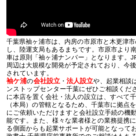
千葉県袖ヶ浦市は、内房の市原市と木更津市
し、陸運支局もあるまちです。市原市より
車は原則「袖ヶ浦ナンバー」となります。J
周辺は大規模な開発が予定されており、今
されています。
袖ケ浦
会社設立
法人設立
の
・
や、起業相談
ンストップセンター千葉にぜひご相談くだ
に本店を置く会社・法人の設立は、すべて千
（本局）の管轄となるため、千葉市に拠点を
にご依頼いただけますと会社設立手続の機
能です。また、様々な業者様との業務提携
る側面からも起業サポートが可能となって