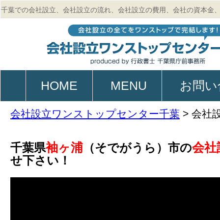
千葉での会社設立、会社設立の流れ、会社設立の費用、会社の資本金
的、起業、電子定款作成のご相談は行政書士 千葉県庁前事務所
HOME
MENU
お問い
会社設立ワンストップセンター千葉
>
会社
袖ヶ浦
会社
千葉県
（そでがうら）市の
せ下さい！