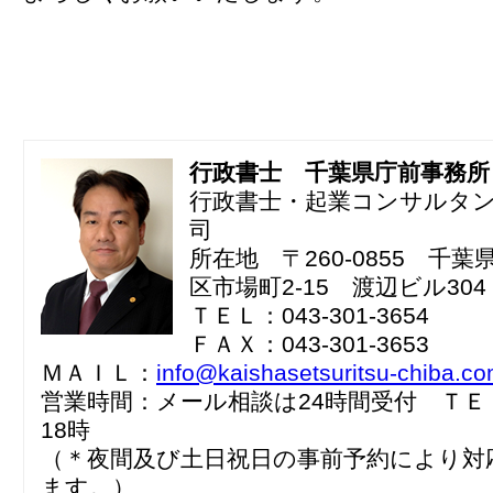
行政書士 千葉県庁前事務所
行政書士・起業コンサルタ
司
所在地 〒260-0855 千
区市場町2-15 渡辺ビル304
ＴＥＬ：043-301-3654
ＦＡＸ：043-301-3653
ＭＡＩＬ：
info@kaishasetsuritsu-chiba.c
営業時間：メール相談は24時間受付 ＴＥ
18時
（＊夜間及び土日祝日の事前予約により対
ます。）