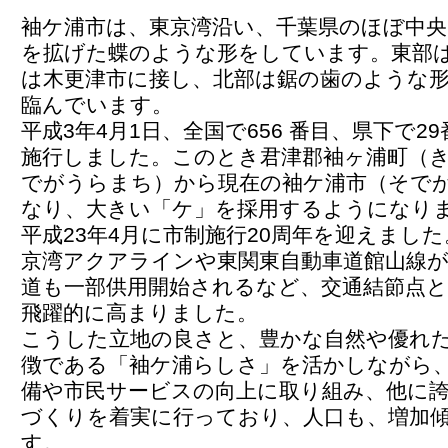
袖ケ浦市は、東京湾沿い、千葉県のほぼ中央
を拡げた蝶のような形をしています。東部
は木更津市に接し、北部は鋸の歯のような
臨んでいます。
平成3年4月1日、全国で656 番目、県下で2
施行しました。このとき君津郡袖ヶ浦町（
でがうらまち）から現在の袖ケ浦市（そで
なり、大きい「ケ」を採用するようになり
平成23年4月に市制施行20周年を迎えまし
京湾アクアラインや東関東自動車道館山線が
道も一部供用開始されるなど、交通結節点
飛躍的に高まりました。
こうした立地の良さと、豊かな自然や優れ
徴である「袖ケ浦らしさ」を活かしながら
備や市民サービスの向上に取り組み、他に
づくりを着実に行っており、人口も、増加
す。