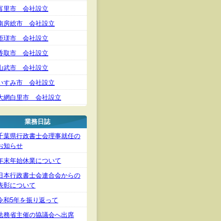
富里市 会社設立
南房総市 会社設立
匝瑳市 会社設立
香取市 会社設立
山武市 会社設立
いすみ市 会社設立
大網白里市 会社設立
業務日誌
千葉県行政書士会理事就任の
お知らせ
年末年始休業について
日本行政書士会連合会からの
表彰について
令和5年を振り返って
法務省主催の協議会へ出席