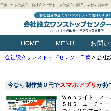
千葉での会社設立、会社設立の流れ、会社設立の費用、会社の資本金
的、起業、電子定款作成のご相談は行政書士 千葉県庁前事務所
HOME
MENU
お問い
会社設立ワンストップセンター千葉
>
会社
スマホアプリ
今なら制作費０円で
が持
Ｗｅｂサイト、メー
ＳＮＳ、ユーチュー
の１５年でマーケテ