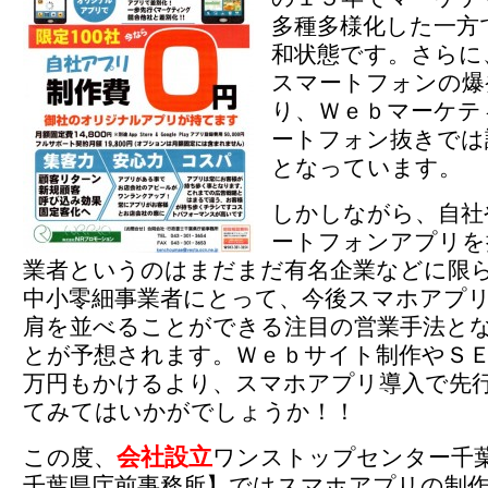
多種多様化した一方
和状態です。さらに
スマートフォンの爆
り、Ｗｅｂマーケテ
ートフォン抜きでは
となっています。
しかしながら、自社
ートフォンアプリを
業者というのはまだまだ有名企業などに限
中小零細事業者にとって、今後スマホアプ
肩を並べることができる注目の営業手法と
とが予想されます。Ｗｅｂサイト制作やＳ
万円もかけるより、スマホアプリ導入で先
てみてはいかがでしょうか！！
会社設立
この度、
ワンストップセンター千
千葉県庁前事務所】ではスマホアプリの制