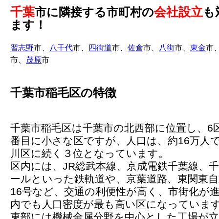
千葉
会社設立
市に隣接する市町村の
も
ます！
習志野
市、
八千代
市、
四街道
市、
佐倉
市、
八街
市、
東金
市
市、
茂原
市
千葉市稲毛区の特徴
千葉市稲毛区は千葉市の北西部に位置し、6
番目に小さな区ですが、人口は、約16万人
川区に続く３位となっています。
区内には、JR総武本線、京成電鉄千葉線、
ールといった鉄軌道や、京葉道路、東関東自
16号など、交通の利便性が高く、市街化が
内でも人口密度が最も高い区になっていま
東部には機械金属分野を中心とした工場が