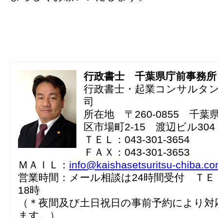
行政書士 千葉県庁前事務所
行政書士・起業コンサルタ
司
所在地 〒260-0855 千
区市場町2-15 渡辺ビル304
ＴＥＬ：043-301-3654
ＦＡＸ：043-301-3653
ＭＡＩＬ：
info@kaishasetsuritsu-chiba.c
営業時間：メール相談は24時間受付 ＴＥ
18時
（＊夜間及び土日祝日の事前予約により対
ます。）