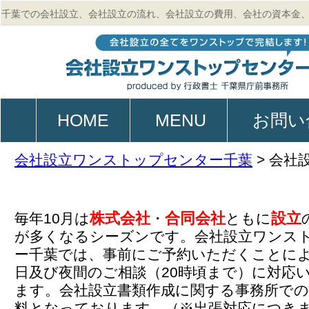
千葉での会社設立、会社設立の流れ、会社設立の費用、会社の資本金
的、起業、電子定款作成のご相談は行政書士 千葉県庁前事務所
HOME
MENU
お問い
会社設立ワンストップセンター千葉
>
会社
株式会社
合同会社
設立
毎年10月は
・
ともに
が多くなるシーズンです。会社設立ワンス
ー千葉では、事前にご予約いただくことに
日及び夜間のご相談（20時頃まで）に対応
ます。会社設立書類作成に関する事務所での
料となっております。（※出張対応につき