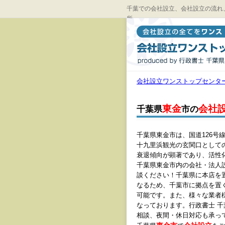
千葉での会社設立、会社設立の流れ
所
会社設立ワンストップセンタ
東金
会社
千葉県
市の
千葉県東金市は、国道126
十九里浜観光の玄関口として
衰退傾向が顕著であり、活性
千葉県東金市内の会社・法人
談ください！千葉県に本店を
なるため、千葉市に拠点を置
可能です。また、様々な業者
なっております。行政書士 
相談、夜間・休日対応も承っ