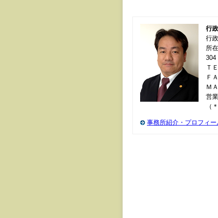
行
行
所在
304
ＴＥＬ
ＦＡＸ
Ｍ
営業
（
事務所紹介・プロフィー