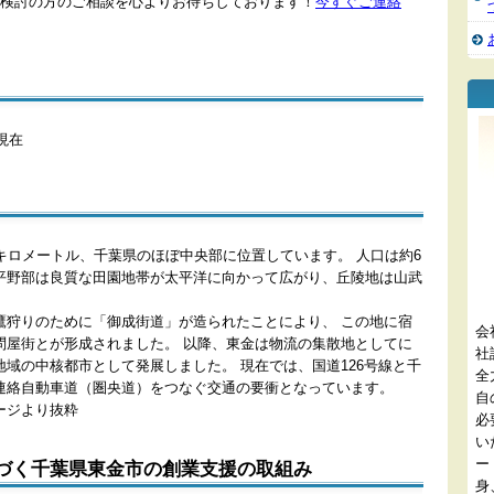
検討の方のご相談を心よりお待ちしております！
今すぐご連絡
日現在
キロメートル、千葉県のほぼ中央部に位置しています。 人口は約6
平野部は良質な田園地帯が太平洋に向かって広がり、丘陵地は山武
鷹狩りのために「御成街道」が造られたことにより、 この地に宿
会
問屋街とが形成されました。 以降、東金は物流の集散地としてに
社
域の中核都市として発展しました。 現在では、国道126号線と千
全
連絡自動車道（圏央道）をつなぐ交通の要衝となっています。
自
ージより抜粋
必
い
ー
づく千葉県東金市の創業支援の取組み
身