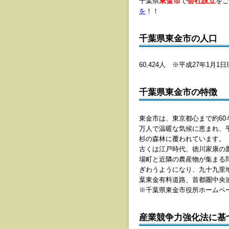
東金市
会社設立
千葉県
で
をご
を
！！
千葉県東金市の人口
60,424人 ※平成27年1月1
千葉県東金市の特徴
東金市は、東京都心まで約60
万人で温暖な気候に恵まれ、
杉の森林に覆われています。
古くは江戸時代、徳川家康の
場町と近隣の農産物が集まる
ぎわうようになり、九十九里地
葉東金有料道路、首都圏中央
※千葉県東金市役所ホームペ
産業競争力強化法に基