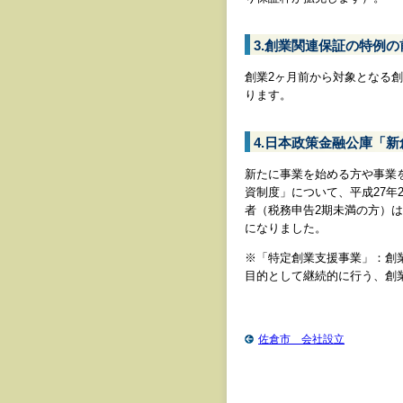
3.創業関連保証の特例の
創業2ヶ月前から対象となる
ります。
4.日本政策金融公庫「
新たに事業を始める方や事業
資制度」について、平成27年
者（税務申告2期未満の方）
になりました。
※「特定創業支援事業」：創業者
目的として継続的に行う、創
佐倉市 会社設立