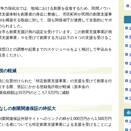
業競争力強化法では、地域における創業を促進するため、民間ノウハ
業支援体制を創業者の身近に整備し、市区町村が民間の創業支援事
制を構築する取組に対して、国も関係省庁が連携して全面的にサポ
められました。
金市も創業支援計画の認定を受けています。この創業支援事業計画
業支援事業」※を受けて創業する方は以下の４つの支援を受けるこ
轄窓口との調整や起業までのスケジュールをよく検討して申込みを
注意ください。
許税の軽減
画に位置付けられた「特定創業支援事業」の支援を受けて創業を行
立する際、登記にかかる登録免許税が軽減（資本金の
※最低税額は15万円のところ7.5万円に減額
人なしの創業関連保証の枠拡大
会
関連保証外部サイトへのリンクの枠が1,000万円から1,500万円
ている者についても特定創業支援事業による支援を受けることによ