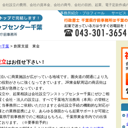
、会社設立の費用、会社の資本金、会社の商号、会社の目的、起業、電子定款作成
事務所紹介・プロフィール
サービス
ー千葉
>
創業支援 東金
設立
はお任せ下さい！
号線沿いに商業施設が広がっている地域です。圏央道の開通により九
の役割がさらに強くなってきています。JR東金駅周辺の商店街は
化策が急務となっています。
設立や、起業相談は会社設立ワンストップセンター千葉にぜひご相
置く会社・法人の設立は、すべて千葉地方法務局（本局）の管轄と
く当事務所にご依頼いただけますと会社設立手続の機動的な対応が
様との業務提携により、あらゆる側面からも起業サポートが可能と
千葉県庁前事務所でのご相談はもちろん、千葉県東金市内での出張
ております。（※要事前予約）