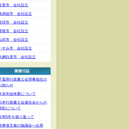
富里市 会社設立
南房総市 会社設立
匝瑳市 会社設立
香取市 会社設立
山武市 会社設立
いすみ市 会社設立
大網白里市 会社設立
業務日誌
千葉県行政書士会理事就任の
お知らせ
年末年始休業について
日本行政書士会連合会からの
表彰について
令和5年を振り返って
法務省主催の協議会へ出席