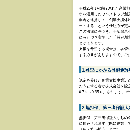
平成26年1月施行された産
ウを活用したワンストップ創
業者と連携して、創業支援体
ートする、という仕組みが定
この法律に基づき、千葉県東
にもとづき実施した「特定創
とができます。
支援を希望する場合は、各管
する必要がありますので、ご
1.登記にかかる登録免
認定を受けた創業支援事業計
おうとする者が株式会社を設
0.7％→0.35％）されます。
2.無担保、第三者保証
無担保、第三者保証人なしの創業
に拡充されます（既に創業し
り保証枠が拡充します）。