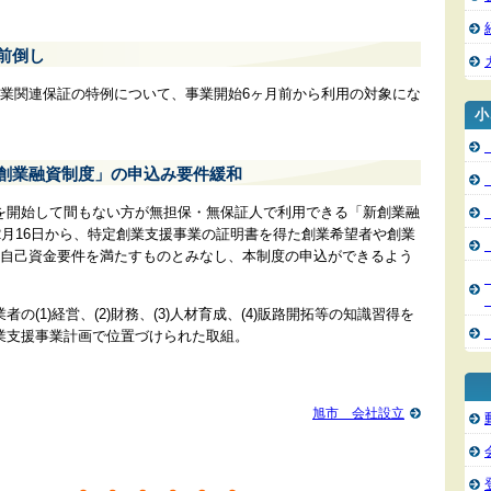
前倒し
創業関連保証の特例について、事業開始6ヶ月前から利用の対象にな
小
新創業融資制度」の申込み要件緩和
を開始して間もない方が無担保・無保証人で利用できる「新創業融
2月16日から、特定創業支援事業の証明書を得た創業希望者や創業
は自己資金要件を満たすものとみなし、本制度の申込ができるよう
の(1)経営、(2)財務、(3)人材育成、(4)販路開拓等の知識習得を
業支援事業計画で位置づけられた取組。
旭市 会社設立