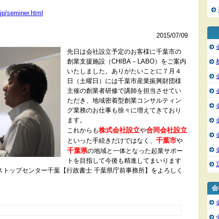
jp/seminer.html
2015/07/09
先日は会社設立予定のお客様に千葉市の
創業支援施設（CHIBA－LABO）をご案内
いたしました。ありがたいことに７月４
日（土曜日）には千葉市産業振興財団様
主催の創業者研修で講師を担当させてい
ただき、地域密着型創業コンサルティン
グ業務のお仕事も徐々に増えてきており
ます。
株式会社設立
合同会社設立
これからも
や
千葉市
といった手続きだけではなく、
や
千葉県
の地域と一体となった起業サポー
トを目指して今後も精進してまいります
ストップセンター千葉【行政書士 千葉県庁前事務所】をよろしく
会