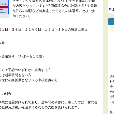
ケティングや経営の実体験についても学べる非常にお得
な内容となっています‼信用保証協会の融資枠拡大や登録
免許税の減額など特典盛りだくさんの本講座にぜひご参
加ください。
１日・２８日、１２月５日・１２日・１９日の毎週土曜日
６時
会議室４ （きぼーる１５階）
方で下記のいずれかに該当する方。
は起業後間もない方
会
世代の経営層となりうる中核社員の方
社
全
自
）の料金
必
い
事業に位置付けられており、全時間の研修に出席した方は、株式会
ー
の登録免許税が軽減されるなどの支援を受けられます。
身