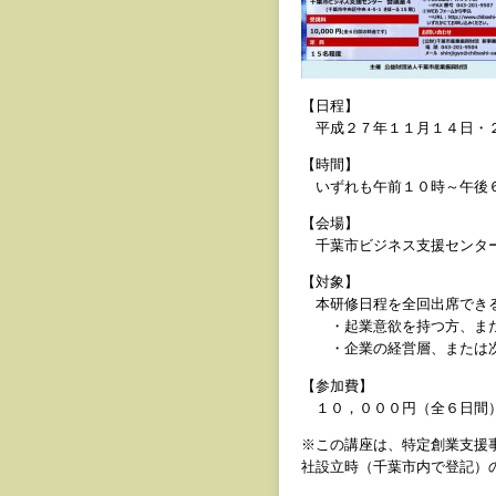
【日程】
平成２７年１１月１４日・２
【時間】
いずれも午前１０時～午後
【会場】
千葉市ビジネス支援センター
【対象】
本研修日程を全回出席できる
・起業意欲を持つ方、また
・企業の経営層、または次
【参加費】
１０，０００円（全６日間
※この講座は、特定創業支援
社設立時（千葉市内で登記）