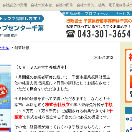
、会社設立の費用、会社の資本金、会社の商号、会社の目的、起業、電子定款作成
事務所紹介・プロフィール
サービス
ー千葉
>
創業研修
2015/10/13
【ＣＨＩＢＡ経営力養成講座】
７月開催の創業者研修に続いて、千葉市産業振興財団主
催の経営力養成講座に２日目の講師としてお話をさせて
いただく機会をいただきました。
全６回の研修をすべて受講いただきますと、なんと！千
株式会社設立
半額
葉市に本店を置く
の際の登録免許税が
千
（１５万円→７万５千円）に減額される特典付きです‼
葉市
で株式会社を設立する予定の方は必見の講座です。
その他、経営者が知っておくべき手続はもちろん、マー