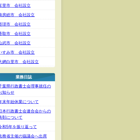
富里市 会社設立
南房総市 会社設立
匝瑳市 会社設立
香取市 会社設立
山武市 会社設立
いすみ市 会社設立
大網白里市 会社設立
業務日誌
千葉県行政書士会理事就任の
お知らせ
年末年始休業について
日本行政書士会連合会からの
表彰について
令和5年を振り返って
法務省主催の協議会へ出席