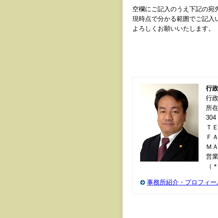
空欄にご記入のうえ下記の宛
現時点で分かる範囲でご記入
よろしくお願いいたします。
行
行
所在
304
ＴＥＬ
ＦＡＸ
Ｍ
営業
（
事務所紹介・プロフィー