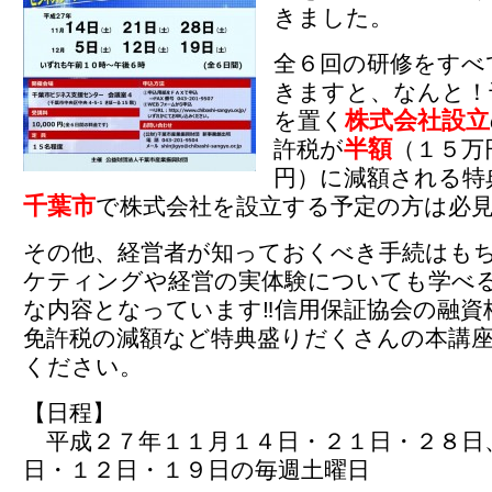
きました。
全６回の研修をすべ
きますと、なんと！
株式会社設立
を置く
半額
許税が
（１５万
円）に減額される特
千葉市
で株式会社を設立する予定の方は必
その他、経営者が知っておくべき手続はも
ケティングや経営の実体験についても学べ
な内容となっています‼信用保証協会の融資
免許税の減額など特典盛りだくさんの本講
ください。
【日程】
平成２７年１１月１４日・２１日・２８日
日・１２日・１９日の毎週土曜日