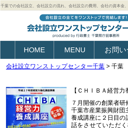
千葉での会社設立、会社設立の流れ、会社設立の費用、会社の資本金
的、起業、電子定款作成のご相談は行政書士 千葉県庁前事務所
HOME
MENU
お問い
会社設立ワンストップセンター千葉
>
千葉
【ＣＨＩＢＡ経営力
７月開催の創業者研
千葉市産業振興財団
養成講座に２日目の
話をさせていただく