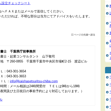
人設立チェックシート
先へＦＡＸまたはメールで送信してください。
いただければ、不明な部分は当方にてアドバイスをいたします。
政書士 千葉県庁前事務所
政書士・起業コンサルタント 山下敬司
地 〒260-0855 千葉県千葉市中央区市場町2-15 渡辺ビル
：043-301-3654
：043-301-3653
ＡＩＬ：
info@kaishasetsuritsu-chiba.com
時間：メール相談は24時間受付 ＴＥＬは9時から18時
＊夜間及び土日祝日の事前予約により対応しております。）
ル