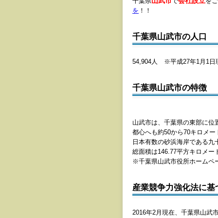
山武市
会社設立
千葉県
で
をご
を
！！
千葉県山武市の人口
54,904人 ※平成27年1月1
千葉県山武市の特徴
山武市は、千葉県の東部に位置
都心へも約50から70キロメ
日本有数の砂浜海岸である九
総面積は146.77平方キロメ
※千葉県山武市役所ホームペ
産業競争力強化法に基
2016年2月現在、千葉県山