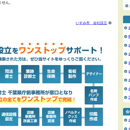
ません。
いすみ市 会社設立
会