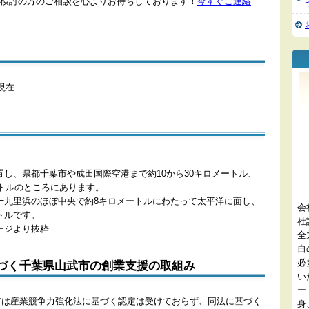
検討の方のご相談を心よりお待ちしております！
今すぐご連絡
日現在
し、県都千葉市や成田国際空港まで約10から30キロメートル、
ートルのところにあります。
十九里浜のほぼ中央で約8キロメートルにわたって太平洋に面し、
会
ートルです。
社
ージより抜粋
全
自
必
づく千葉県山武市の創業支援の取組み
い
ー
武市は産業競争力強化法に基づく認定は受けておらず、同法に基づく
身