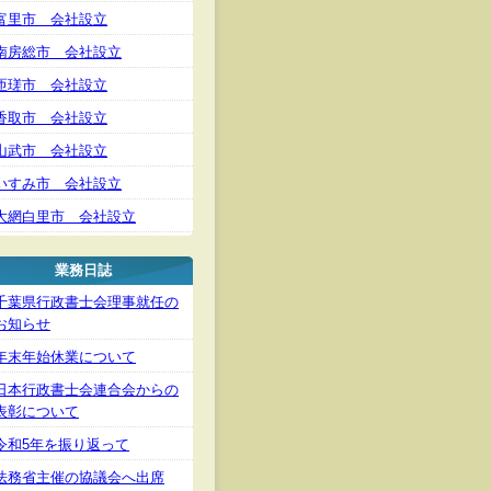
富里市 会社設立
南房総市 会社設立
匝瑳市 会社設立
香取市 会社設立
山武市 会社設立
いすみ市 会社設立
大網白里市 会社設立
業務日誌
千葉県行政書士会理事就任の
お知らせ
年末年始休業について
日本行政書士会連合会からの
表彰について
令和5年を振り返って
法務省主催の協議会へ出席