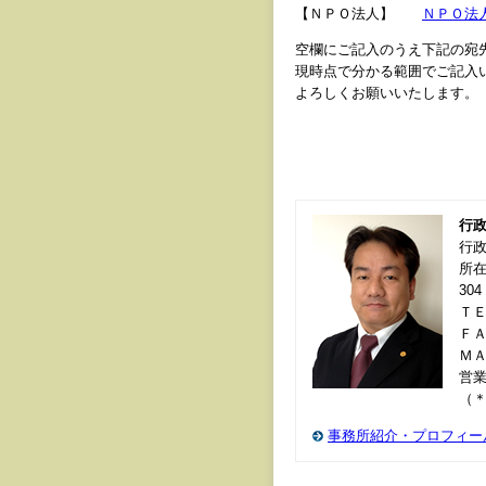
【ＮＰＯ法人】
ＮＰＯ法
空欄にご記入のうえ下記の宛
現時点で分かる範囲でご記入
よろしくお願いいたします。
行
行
所在
304
ＴＥＬ
ＦＡＸ
Ｍ
営業
（
事務所紹介・プロフィー