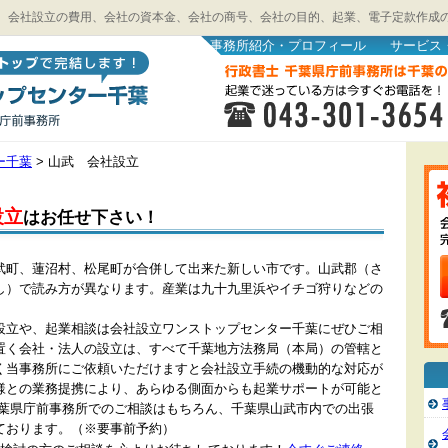
、会社設立の費用、会社の資本金、会社の商号、会社の目的、起業、電子定款作成
事務所紹介・プロフィール
サービス
ー千葉
>
山武 会社設立
設立
はお任せ下さい！
武町、蓮沼村、松尾町が合併して出来た新しい市です。山武郡（さ
し）で読み方が異なります。産業は九十九里浜やイチゴ狩りなどの
。
設立や、起業相談は会社設立ワンストップセンター千葉にぜひご相
置く会社・法人の設立は、すべて千葉地方法務局（本局）の管轄と
く当事務所にご依頼いただけますと会社設立手続の機動的な対応が
様との業務提携により、あらゆる側面からも起業サポートが可能と
千葉県庁前事務所でのご相談はもちろん、千葉県山武市内での出張
ております。（※要事前予約）