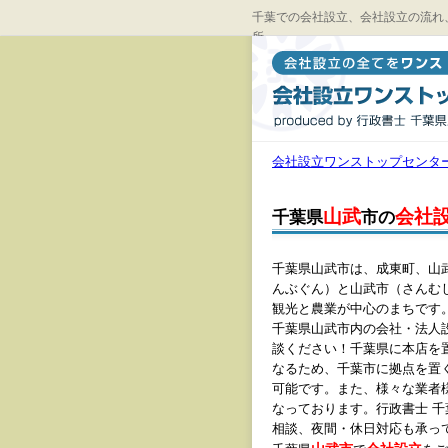
千葉での会社設立、会社設立の流れ
所
会社設立ワンストップセンタ
山武
会社
千葉県
市の
千葉県山武市は、成東町、山
んぶぐん）と山武市（さんむ
観光と農業が中心のまちです
千葉県山武市内の会社・法人
談ください！千葉県に本店を
なるため、千葉市に拠点を置
可能です。また、様々な業者
なっております。行政書士 
相談、夜間・休日対応も承っ