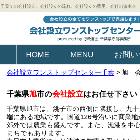
千葉での会社設立、会社設立の流れ、会社設立の費用、会社の資本金
的、起業、電子定款作成のご相談は行政書士 千葉県庁前事務所
HOME
MENU
お問い
会社設立ワンストップセンター千葉
>
旭 
旭
会社設立
千葉県
市の
はお任せ下さい
千葉県旭市は、銚子市の西側に隣接し、九十
端にある地域です。国道126号沿いに商業
郊外では農業も盛んです。また、漁港を中
まちでもあります。