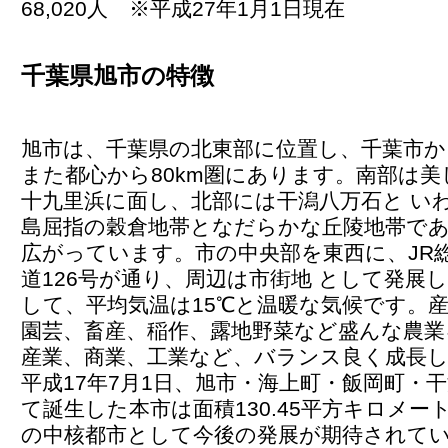
68,020人 ※平成27年1月1日現在
千葉県旭市の特徴
旭市は、千葉県の北東部に位置し、千葉市から
また都心から80km圏にあります。南部は美
十九里浜に面し、北部には干潟八万石と い
島屈指の穀倉地帯となだらかな丘陵地帯で
広がっています。市の中央部を東西に、JR
道126号が通り、周辺は市街地 として発展
して、平均気温は15℃と温暖な気候です。
園芸、畜産、稲作、露地野菜など盛んな農業
産業、商業、工業など、バランス良く成長
平成17年7月1日、旭市・海上町・飯岡町・
て誕生した本市は面積130.45平方キロメー
の中核都市として今後の発展が期待されて