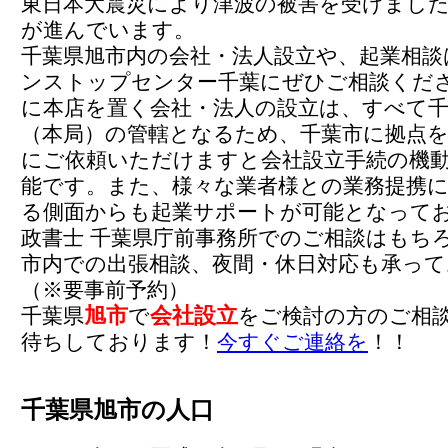
東日本大震災により津波の被害を受けまし
が進んでいます。
千葉県旭市内の会社・法人設立や、起業相談
ンストップセンター千葉にぜひご相談くだ
に本店を置く会社・法人の設立は、すべて千
（本局）の管轄となるため、千葉市に拠点を
にご依頼いただけますと会社設立手続の機
能です。また、様々な業者様との業務提携
る側面からも起業サポートが可能となって
政書士 千葉県庁前事務所でのご相談はもち
市内での出張相談、夜間・休日対応も承っ
（※要事前予約）
旭市
会社設立
千葉県
で
をご検討の方のご相
待ちしております！
今すぐご連絡を
！！
千葉県旭市の人口