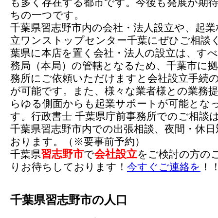
も多く存在する都市です。今後も発展が期
ちの一つです。
千葉県習志野市内の会社・法人設立や、起業
立ワンストップセンター千葉にぜひご相談
葉県に本店を置く会社・法人の設立は、すべ
務局（本局）の管轄となるため、千葉市に拠
務所にご依頼いただけますと会社設立手続
が可能です。また、様々な業者様との業務
らゆる側面からも起業サポートが可能とな
す。行政書士 千葉県庁前事務所でのご相談
千葉県習志野市内での出張相談、夜間・休日
おります。（※要事前予約）
習志野市
会社設立
千葉県
で
をご検討の方の
りお待ちしております！
今すぐご連絡を
！
千葉県習志野市の人口