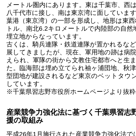
メートル圏内にあります。東は千葉市、西
八千代市に接し、南は東京湾に面していま
葉港（東京湾）の一部を形成し、地形は東西8
トル、南北6.2キロメートルで内陸部の自然
埋立地からなっています。
古くは、騎兵連隊・鉄道連隊が置かれるな
展してきましたが、現在、軍用地の跡は病
えられ、軍隊の街から文教住宅都市へと生
た。臨海部は埋め立てられ袖ヶ浦団地、秋
型団地が建設されるなど東京のベットタウ
しています。
※千葉県習志野市役所ホームページより抜粋
産業競争力強化法に基づく千葉県習志
援の取組み
平成26年1月施行された産業競争力強化法で