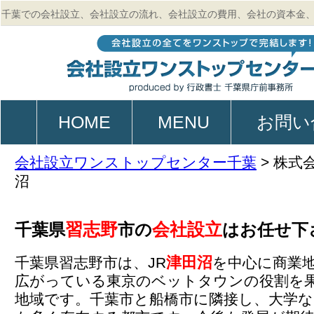
千葉での会社設立、会社設立の流れ、会社設立の費用、会社の資本金
的、起業、電子定款作成のご相談は行政書士 千葉県庁前事務所
HOME
MENU
お問い
会社設立ワンストップセンター千葉
>
株式
沼
習志野
会社設立
千葉県
市の
はお任せ下
津田沼
千葉県習志野市は、JR
を中心に商業
広がっている東京のベットタウンの役割を
地域です。千葉市と船橋市に隣接し、大学な