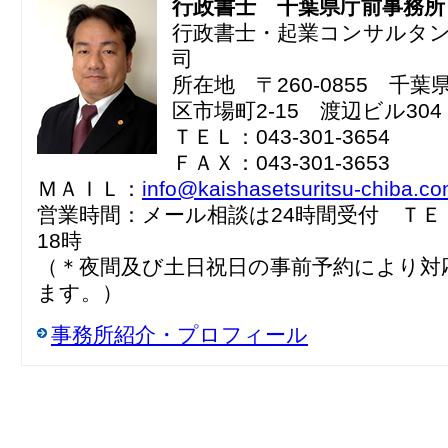
行政書士 千葉県庁前事務所
行政書士・起業コンサルタ
司
所在地 〒260-0855 千
区市場町2-15 渡辺ビル304
ＴＥＬ：043-301-3654
ＦＡＸ：043-301-3653
ＭＡＩＬ：
info@kaishasetsuritsu-chiba.c
営業時間：メール相談は24時間受付 ＴＥ
18時
（＊夜間及び土日祝日の事前予約により対
ます。）
事務所紹介・プロフィール