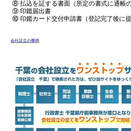
⑧ 払込を証する書面（所定の書式に通帳
⑨ 印鑑届出書
⑩ 印鑑カード交付申請書（登記完了後に
会社設立の費用