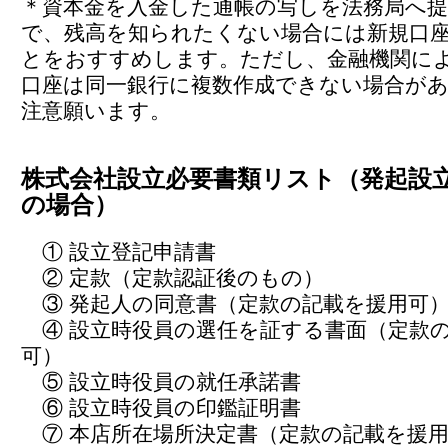
＊資本金を入金した通帳の写しを法務局へ
で、残高を知られたくない場合には新規口
とをおすすめします。ただし、金融機関に
口座は同一銀行に複数作成できない場合が
注意願います。
株式会社設立必要書類リスト（発起設
の場合）
① 設立登記申請書
② 定款（定款認証後のもの）
③ 発起人の同意書（定款の記載を援用可
④ 設立時役員の選任を証する書面（定款
可）
⑤ 設立時役員の就任承諾書
⑥ 設立時役員の印鑑証明書
⑦ 本店所在場所決定書（定款の記載を援