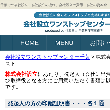
千葉での会社設立、会社設立の流れ、会社設立の費用、会社の資本金
的、起業、電子定款作成のご相談は行政書士 千葉県庁前事務所
HOME
MENU
お問い
会社設立ワンストップセンター千葉
>
株式
スト
株式会社設立
にあたり、発起人（会社に出
び取締役となる方にご用意いただく書類は
です。
発起人の方の印鑑証明書・・・各１通