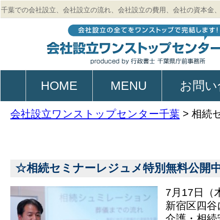
千葉での会社設立、会社設立の流れ、会社設立の費用、会社の資本金
的、起業、電子定款作成のご相談は行政書士 千葉県庁前事務所
HOME
MENU
お問い
会社設立ワンストップセンター千葉
>
相続
☆相続セミナーレジュメ特別無料公開
7月17日
新宿区四谷
介護・相続