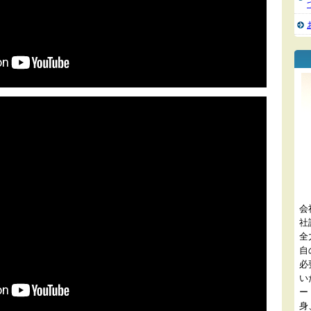
会
社
全
自
必
い
ー
身