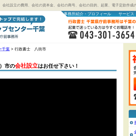
、会社設立の費用、会社の資本金、会社の商号、会社の目的、起業、電子定款作成
事務所紹介・プロフィール
サービス
ー千葉
>
行政書士 八街市
会社設立
）市の
はお任せ下さい！