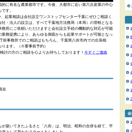
国的に有名な農業都市です。今後、大都市に近い第六次産業の中心
ちです。
や、起業相談は会社設立ワンストップセンター千葉にぜひご相談く
会社・法人の設立は、すべて千葉地方法務局（本局）の管轄となる
事務所にご依頼いただけますと会社設立手続の機動的な対応が可能
の業務提携により、あらゆる側面からも起業サポートが可能となっ
県庁前事務所でのご相談はもちろん、千葉県八街市内での出張相
おります。（※要事前予約）
検討の方のご相談を心よりお待ちしております！
今すぐご連絡
日現在
会
ちが築いてきたふるさと「八街」は、明治、昭和の合併を経て、平
目の市として新たなスタートをしました。