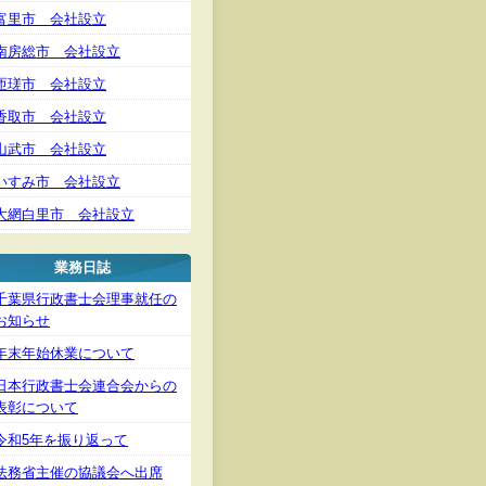
富里市 会社設立
南房総市 会社設立
匝瑳市 会社設立
香取市 会社設立
山武市 会社設立
いすみ市 会社設立
大網白里市 会社設立
業務日誌
千葉県行政書士会理事就任の
お知らせ
年末年始休業について
日本行政書士会連合会からの
表彰について
令和5年を振り返って
法務省主催の協議会へ出席