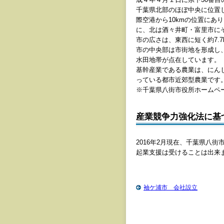
千葉県北部のほぼ中央に位置し
際空港から10kmの位置にあ
に、北は酒々井町・富里市に
市の広さは、東西に短く約7.7k
市の中央部は市街地を形成し
水田地帯が点在しています。
基幹産業である農業は、にん
っている都市近郊型農業です
※千葉県八街市役所ホームペ
産業競争力強化法に基
2016年2月現在、千葉県八
起業支援は受けることは出来
袖ケ浦市 会社設立