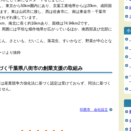
、東京から50km圏内にあり、京葉工業地帯からは20km、成田国
ります。東は山武市に接し、西は佐倉市に、南は東金市・千葉市
それぞれ接しています。
m、南北に長く約16kmあり、面積は74.94km2です。
、周囲には平坦な畑作地帯が広がっているほか、南西部及び北部に
小
じん、さといも、だいこん、落花生、すいかなど、野菜が中心とな
。
ージより抜粋
づく千葉県八街市の創業支援の取組み
街市は産業競争力強化法に基づく認定は受けておらず、同法に基づく
ません。
印西市 会社設立