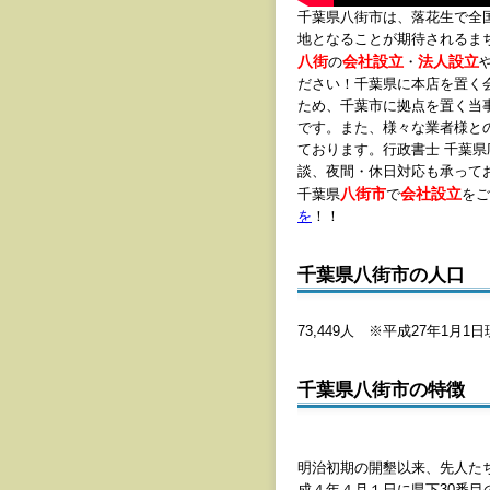
千葉県八街市は、落花生で全
地となることが期待されるま
八街
会社設立
法人設立
の
・
ださい！千葉県に本店を置く
ため、千葉市に拠点を置く当
です。また、様々な業者様と
ております。行政書士 千葉
談、夜間・休日対応も承って
八街市
会社設立
千葉県
で
をご
を
！！
千葉県八街市の人口
73,449人 ※平成27年1月1
千葉県八街市の特徴
明治初期の開墾以来、先人た
成４年４月１日に県下30番