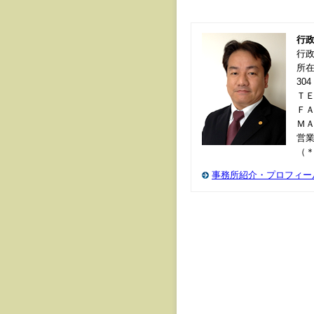
行
行
所在
304
ＴＥＬ
ＦＡＸ
Ｍ
営業
（
事務所紹介・プロフィー