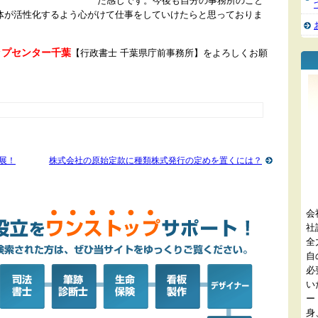
た感じです。今後も自分の事務所のこと
体が活性化するよう心がけて仕事をしていけたらと思っておりま
ップセンター千葉
【行政書士 千葉県庁前事務所】をよろしくお願
展！
株式会社の原始定款に種類株式発行の定めを置くには？
会
社
全
自
必
い
ー
身