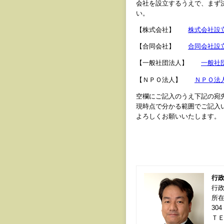
会社を設立するうえで、まず
い。
【株式会社】
株式会社設
【合同会社】
合同会社設
【一般社団法人】
一般社
【ＮＰＯ法人】
ＮＰＯ法
空欄にご記入のうえ下記の宛
現時点で分かる範囲でご記入
よろしくお願いいたします。
行
行
所在
304
ＴＥＬ