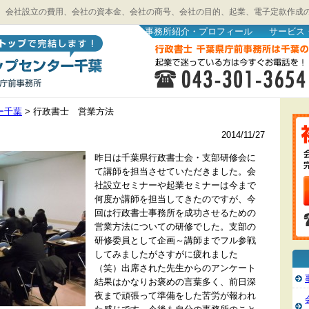
、会社設立の費用、会社の資本金、会社の商号、会社の目的、起業、電子定款作成
事務所紹介・プロフィール
サービス
ー千葉
>
行政書士 営業方法
2014/11/27
昨日は千葉県行政書士会・支部研修会に
て講師を担当させていただきました。会
社設立セミナーや起業セミナーは今まで
何度か講師を担当してきたのですが、今
回は行政書士事務所を成功させるための
営業方法についての研修でした。支部の
研修委員として企画～講師までフル参戦
してみましたがさすがに疲れました
（笑）出席された先生からのアンケート
結果はかなりお褒めの言葉多く、前日深
夜まで頑張って準備をした苦労が報われ