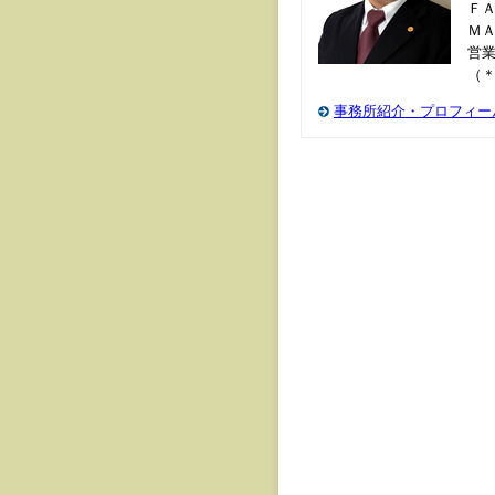
ＦＡＸ
Ｍ
営業
（
事務所紹介・プロフィー