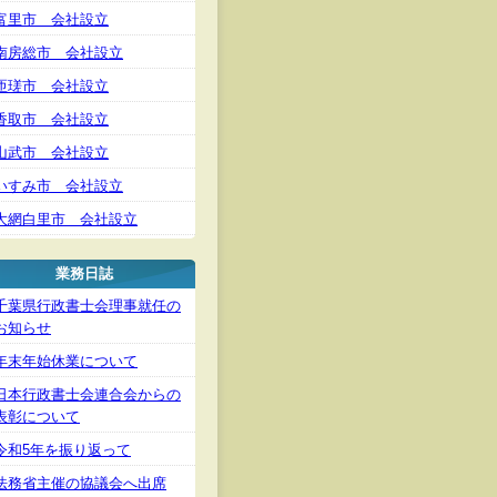
富里市 会社設立
南房総市 会社設立
匝瑳市 会社設立
香取市 会社設立
山武市 会社設立
いすみ市 会社設立
大網白里市 会社設立
業務日誌
千葉県行政書士会理事就任の
お知らせ
年末年始休業について
日本行政書士会連合会からの
表彰について
令和5年を振り返って
法務省主催の協議会へ出席