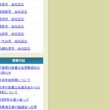
富里市 会社設立
南房総市 会社設立
匝瑳市 会社設立
香取市 会社設立
山武市 会社設立
いすみ市 会社設立
大網白里市 会社設立
業務日誌
千葉県行政書士会理事就任の
お知らせ
年末年始休業について
日本行政書士会連合会からの
表彰について
令和5年を振り返って
法務省主催の協議会へ出席