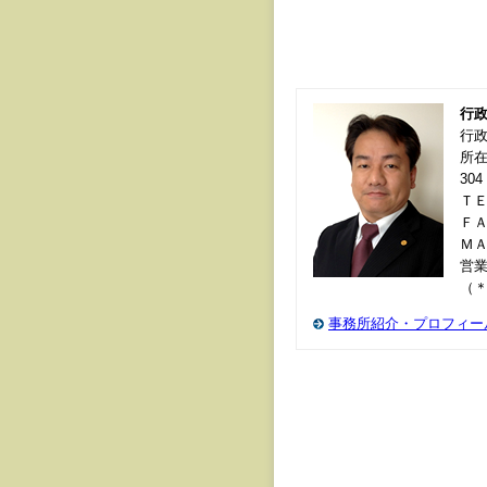
行
行
所在
304
ＴＥＬ
ＦＡＸ
Ｍ
営業
（
事務所紹介・プロフィー