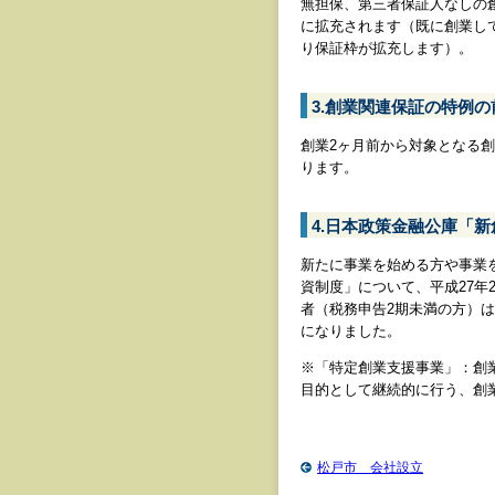
無担保、第三者保証人なしの創業
に拡充されます（既に創業し
り保証枠が拡充します）。
3.創業関連保証の特例の
創業2ヶ月前から対象となる
ります。
4.日本政策金融公庫「
新たに事業を始める方や事業
資制度」について、平成27年
者（税務申告2期未満の方）
になりました。
※「特定創業支援事業」：創業者
目的として継続的に行う、創
松戸市 会社設立