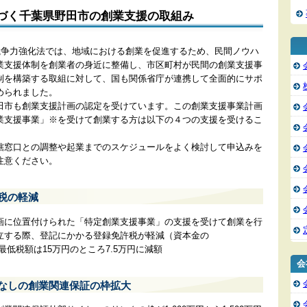
づく千葉県野田市の創業支援の取組み
業競争力強化法では、地域における創業を促進するため、民間ノウハ
業支援体制を創業者の身近に整備し、市区町村が民間の創業支援事
制を構築する取組に対して、国も関係省庁が連携して全面的にサポ
められました。
田市も創業支援計画の認定を受けています。この創業支援事業計画
業支援事業」※を受けて創業する方は以下の４つの支援を受けるこ
轄窓口との調整や起業までのスケジュールをよく検討して申込みを
注意ください。
許税の軽減
画に位置付けられた「特定創業支援事業」の支援を受けて創業を行
立する際、登記にかかる登録免許税が軽減（資本金の
※最低税額は15万円のところ7.5万円に減額
会
人なしの創業関連保証の枠拡大