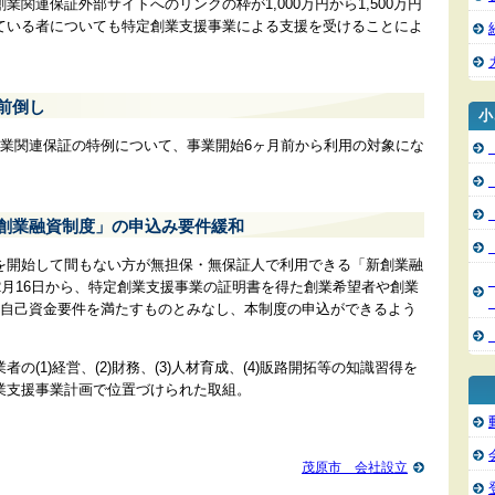
関連保証外部サイトへのリンクの枠が1,000万円から1,500万円
ている者についても特定創業支援事業による支援を受けることによ
前倒し
小
創業関連保証の特例について、事業開始6ヶ月前から利用の対象にな
新創業融資制度」の申込み要件緩和
を開始して間もない方が無担保・無保証人で利用できる「新創業融
2月16日から、特定創業支援事業の証明書を得た創業希望者や創業
は自己資金要件を満たすものとみなし、本制度の申込ができるよう
の(1)経営、(2)財務、(3)人材育成、(4)販路開拓等の知識習得を
業支援事業計画で位置づけられた取組。
茂原市 会社設立