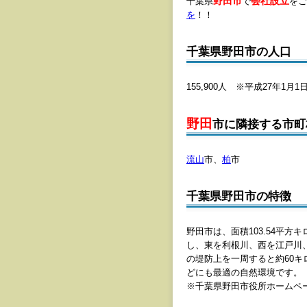
野田市
会社設立
千葉県
で
をご
を
！！
千葉県野田市の人口
155,900人 ※平成27年1月1
野田
市に隣接する市町
流山
市、
柏
市
千葉県野田市の特徴
野田市は、面積103.54平
し、東を利根川、西を江戸川
の堤防上を一周すると約60
どにも最適の自然環境です。
※千葉県野田市役所ホームペ