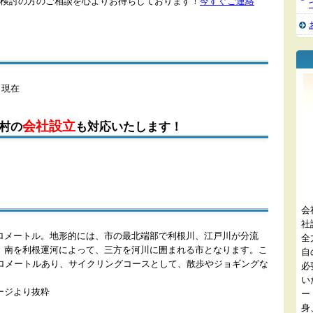
検討の方のご相談を心よりお待ちしております！
今すぐご連絡
日現在
会社設立
村の
も対応いたします！
会
社
方キロメートル。地形的には、市の最北端部で利根川、江戸川が分流
全
、南を利根運河によって、三方を河川に囲まれる市となります。こ
自
キロメートルあり、サイクリングコースとして、散歩やジョギングな
必
い
ージより抜粋
ー
身