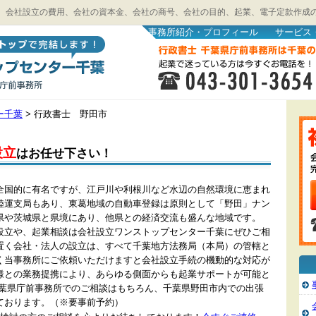
、会社設立の費用、会社の資本金、会社の商号、会社の目的、起業、電子定款作成
事務所紹介・プロフィール
サービス
ー千葉
>
行政書士 野田市
設立
はお任せ下さい！
全国的に有名ですが、江戸川や利根川など水辺の自然環境に恵まれ
陸運支局もあり、東葛地域の自動車登録は原則として「野田」ナン
県や茨城県と県境にあり、他県との経済交流も盛んな地域です。
設立や、起業相談は会社設立ワンストップセンター千葉にぜひご相
置く会社・法人の設立は、すべて千葉地方法務局（本局）の管轄と
く当事務所にご依頼いただけますと会社設立手続の機動的な対応が
様との業務提携により、あらゆる側面からも起業サポートが可能と
千葉県庁前事務所でのご相談はもちろん、千葉県野田市内での出張
ております。（※要事前予約）