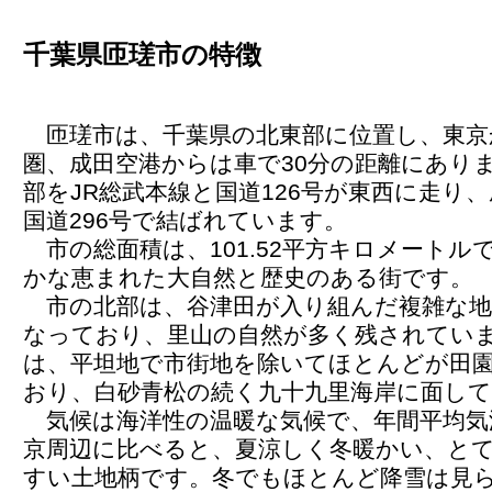
千葉県匝瑳市の特徴
匝瑳市は、千葉県の北東部に位置し、東京か
圏、成田空港からは車で30分の距離にあり
部をJR総武本線と国道126号が東西に走り
国道296号で結ばれています。
市の総面積は、101.52平方キロメートル
かな恵まれた大自然と歴史のある街です。
市の北部は、谷津田が入り組んだ複雑な地
なっており、里山の自然が多く残されてい
は、平坦地で市街地を除いてほとんどが田
おり、白砂青松の続く九十九里海岸に面し
気候は海洋性の温暖な気候で、年間平均気温
京周辺に比べると、夏涼しく冬暖かい、と
すい土地柄です。冬でもほとんど降雪は見