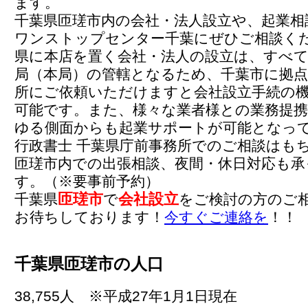
ます。
千葉県匝瑳市内の会社・法人設立や、起業相
ワンストップセンター千葉にぜひご相談く
県に本店を置く会社・法人の設立は、すべて
局（本局）の管轄となるため、千葉市に拠点
所にご依頼いただけますと会社設立手続の
可能です。また、様々な業者様との業務提
ゆる側面からも起業サポートが可能となっ
行政書士 千葉県庁前事務所でのご相談はも
匝瑳市内での出張相談、夜間・休日対応も承
す。（※要事前予約）
匝瑳市
会社設立
千葉県
で
をご検討の方のご
お待ちしております！
今すぐご連絡を
！！
千葉県匝瑳市の人口
38,755人 ※平成27年1月1日現在