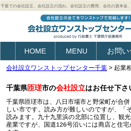
千葉での会社設立、会社設立の流れ、会社設立の費用、会社の資本金
的、起業、電子定款作成のご相談は行政書士 千葉県庁前事務所
HOME
MENU
お問い
会社設立ワンストップセンター千葉
>
起業
匝瑳
会社設立
千葉県
市の
はお任せ下さ
千葉県匝瑳市は、八日市場市と野栄町が合併
しい市です。読み方が難しいのですが、「
読みます。九十九里浜の北部に位置し、観光
産業ですが、国道126号沿いには商店と住