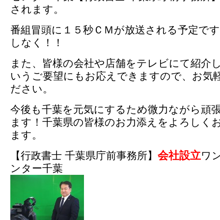
されます。
番組冒頭に１５秒ＣＭが放送される予定で
しなく！！
また、皆様の会社や店舗をテレビにて紹介
いうご要望にもお応えできますので、お気
ださい。
今後も千葉を元気にするため微力ながら頑
ます！千葉県の皆様のお力添えをよろしく
ます。
会社設立
【行政書士 千葉県庁前事務所】
ワ
ンター千葉